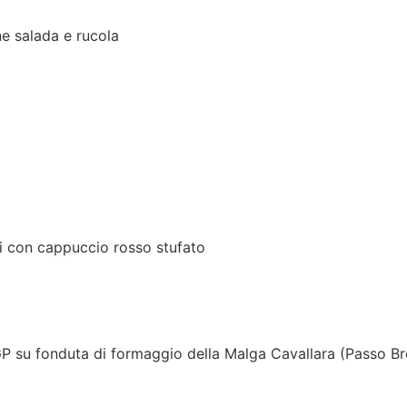
ne salada e rucola
e porro accompagnati con cappu
 con cappuccio rosso stufato
i Lamon su fonduta di formaggi
GP su fonduta di formaggio della Malga Cavallara (Passo B