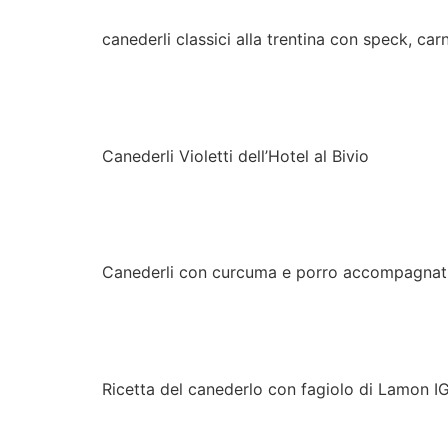
canederli classici alla trentina con speck, car
Canederli Violetti
Canederli Violetti dell’Hotel al Bivio
Canederli con curcuma 
Canederli con curcuma e porro accompagnati
Canederlo con fagiolo d
Ricetta del canederlo con fagiolo di Lamon I