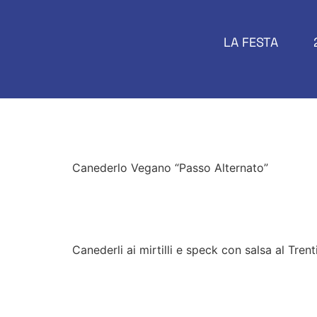
LA FESTA
Canederlo Vegano “Pass
Canederlo Vegano “Passo Alternato”
Canederli ai mirtilli e s
Canederli ai mirtilli e speck con salsa al Tren
Canederli spinaci e form