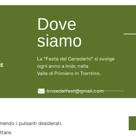
Dove
siamo
La “Festa del Canederlo” si svolge
RE
ogni anno a Imèr, nella
Valle di Primiero in Trentino.
knoedelfest@gmail.com
Via Nazionale, 65
38050 Imèr (TN)
emendo i pulsanti desiderati.
ttare.