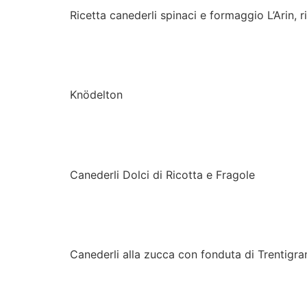
Ricetta canederli spinaci e formaggio L’Arin, 
Knödelton – il canederlo
Knödelton
Canederli Dolci di Ricot
Canederli Dolci di Ricotta e Fragole
Canederli alla zucca con
Canederli alla zucca con fonduta di Trentigra
Canederli classici alla 