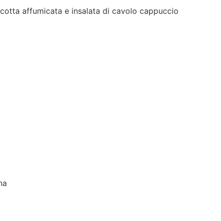
ricotta affumicata e insalata di cavolo cappuccio
 dell’estate
ta e Fragole
 fonduta di Trentigrana
na
trentina con speck, carne salada