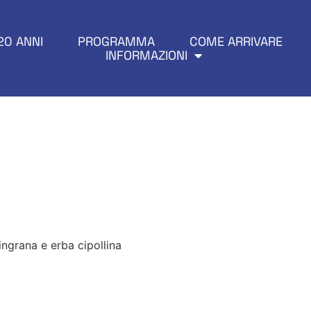
20 ANNI
PROGRAMMA
COME ARRIVARE
INFORMAZIONI
o Alternato”
peck con salsa
tingrana e erba cipollina
aggio L’Arin