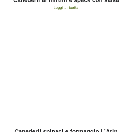
Canederli ai mirtilli e speck con salsa
Leggi la ricetta
Canederli spinaci e formaggio L’Arin